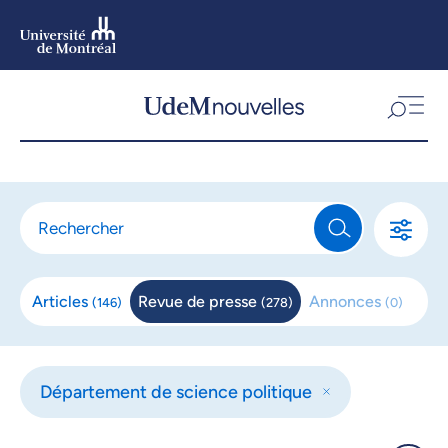
Aller
au
contenu
Aller
au
menu
Articles
Revue de
presse
Annonces
(
146
)
(
278
)
(
0
)
Département de science politique