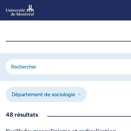
Aller
au
contenu
Aller
au
menu
Département de sociologie
48
résultats