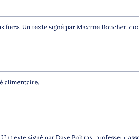
as fier». Un texte signé par Maxime Boucher, do
té alimentaire.
 Un texte signé par Dave Poitras, professeur ass