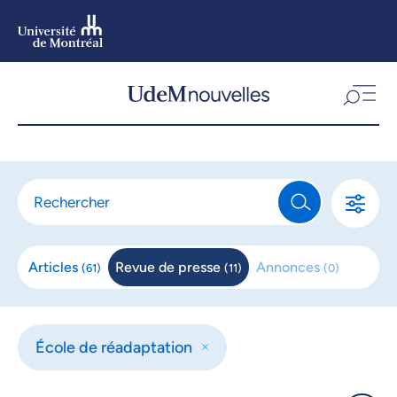
Aller
au
contenu
Aller
au
menu
Articles
Revue de
presse
Annonces
(
61
)
(
11
)
(
0
)
École de réadaptation