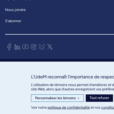
Nous joindre
S’abonner
Bureau des communications et
des relations publiques
3744, rue Jean-Brillant, bureau 490
L’UdeM reconnaît l’importance de respect
Montréal (Québec) H3T 1P1
L’utilisation de témoins nous permet d’améliorer et 
site Web, alors que d’autres enregistrent vos préfér
Confidentialité
Tout refuser
Personnaliser les témoins
>
Conditions d’utilisation
Paramètres des témoins
Voir notre
politique de confidentialité
et nos
conditio
© Université de Montréal, 2026. Tous droits réservés.