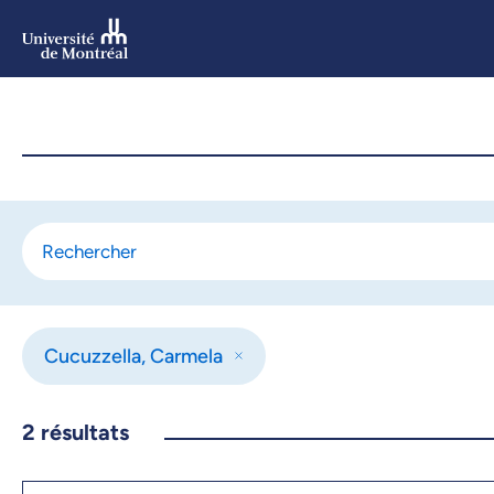
Aller
au
contenu
Aller
au
menu
Cucuzzella, Carmela
2
résultats