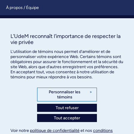
À propos / Équipe
Nous joindre
S’abonner
L’UdeM reconnaît l’importance de respecter la
vie privée
L’utilisation de témoins nous permet d’améliorer et de
personnaliser votre expérience Web. Certains témoins sont
obligatoires pour assurer le fonctionnement et la sécurité du
site Web, alors que d’autres enregistrent vos préférences.
En acceptant tout, vous consentez à notre utilisation de
témoins pour mieux répondre à vos besoins.
Bureau des communications et
des relations publiques
Personnaliser les
>
témoins
3744, rue Jean-Brillant, bureau 490
Montréal (Québec) H3T 1P1
Tout refuser
Tout accepter
Confidentialité
Conditions d’utilisation
Voir notre
politique de confidentialité
et nos
conditions
Paramètres des témoins