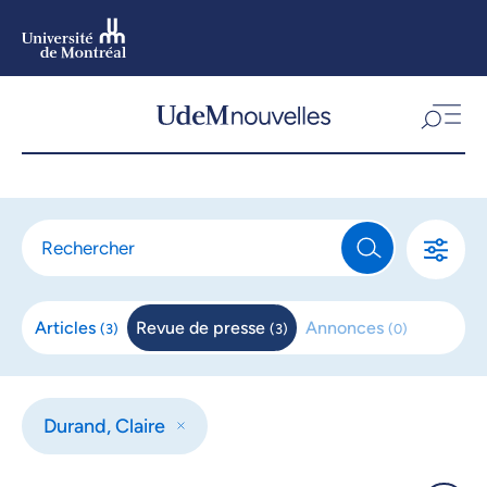
Aller
au
contenu
Aller
au
menu
Articles
Revue de
presse
Annonces
(
3
)
(
3
)
(
0
)
Durand, Claire