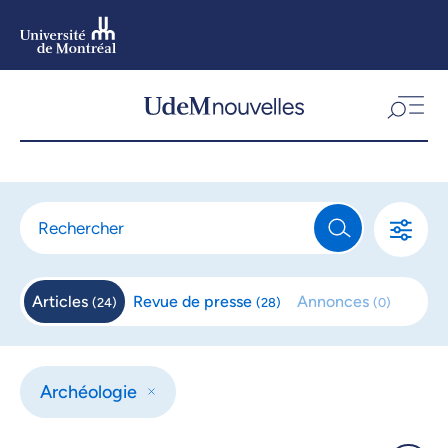
Aller
au
contenu
Aller
au
menu
Articles
Revue de
presse
Annonces
(
24
)
(
28
)
(
0
)
Archéologie