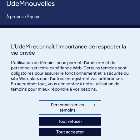
UdeMnouvelles
À propos / Équipe
Nous joindre
S’abonner
L’UdeM reconnaît l’importance de respecter la
vie privée
L’utilisation de témoins nous permet d’améliorer et de
personnaliser votre expérience Web. Certains témoins sont
obligatoires pour assurer le fonctionnement et la sécurité du
site Web, alors que d’autres enregistrent vos préférences.
En acceptant tout, vous consentez à notre utilisation de
témoins pour mieux répondre à vos besoins.
Bureau des communications et
des relations publiques
Personnaliser les
>
témoins
3744, rue Jean-Brillant, bureau 490
Montréal (Québec) H3T 1P1
Tout refuser
Tout accepter
Confidentialité