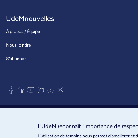
UdeMnouvelles
À propos / Équipe
Nous joindre
S’abonner
Bureau des communications et
des relations publiques
3744, rue Jean-Brillant, bureau 490
L’UdeM reconnaît l’importance de respect
Montréal (Québec) H3T 1P1
L’utilisation de témoins nous permet d’améliorer et 