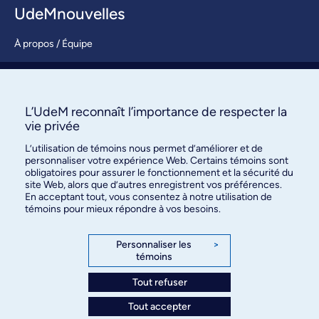
UdeMnouvelles
À propos / Équipe
Nous joindre
S’abonner
L’UdeM reconnaît l’importance de respecter la
vie privée
L’utilisation de témoins nous permet d’améliorer et de
personnaliser votre expérience Web. Certains témoins sont
obligatoires pour assurer le fonctionnement et la sécurité du
site Web, alors que d’autres enregistrent vos préférences.
En acceptant tout, vous consentez à notre utilisation de
témoins pour mieux répondre à vos besoins.
Bureau des communications et
des relations publiques
Personnaliser les
>
témoins
3744, rue Jean-Brillant, bureau 490
Montréal (Québec) H3T 1P1
Tout refuser
Tout accepter
Confidentialité