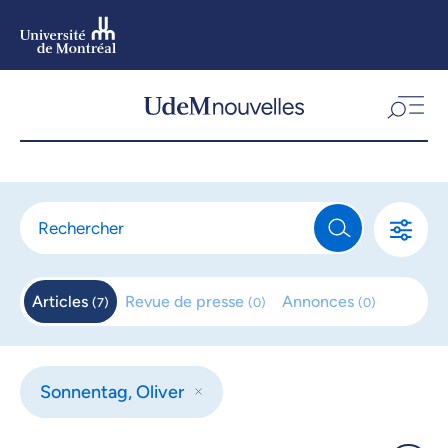
Aller
au
contenu
Aller
au
menu
Articles
Revue de
presse
Annonces
(
7
)
(
0
)
(
0
)
Sonnentag, Oliver