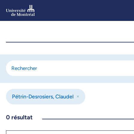
Aller
au
contenu
Aller
au
menu
Pétrin-Desrosiers, Claudel
0
résultat