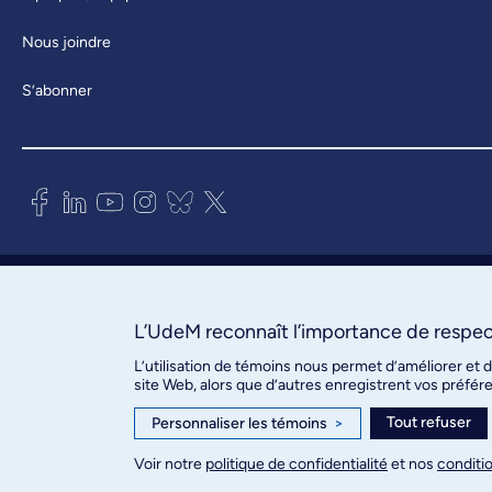
Nous joindre
S’abonner
Bureau des communications et
des relations publiques
3744, rue Jean-Brillant, bureau 490
L’UdeM reconnaît l’importance de respect
Montréal (Québec) H3T 1P1
L’utilisation de témoins nous permet d’améliorer et 
site Web, alors que d’autres enregistrent vos préfér
Confidentialité
Tout refuser
Personnaliser les témoins
>
Conditions d’utilisation
Paramètres des témoins
Voir notre
politique de confidentialité
et nos
conditio
© Université de Montréal, 2026. Tous droits réservés.