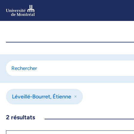
Aller
au
contenu
Aller
au
menu
Léveillé-Bourret, Étienne
2
résultats