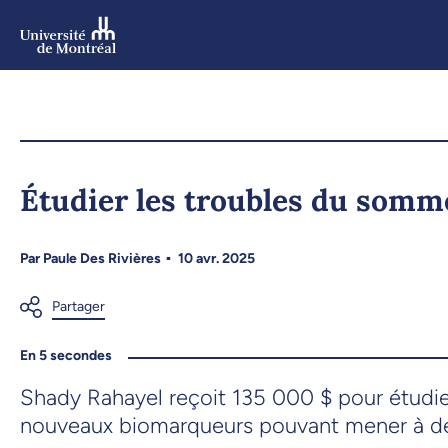
Aller
au
contenu
Aller
au
menu
Étudier les troubles du somm
Par
Paule Des Rivières
10 avr. 2025
En 5 secondes
Shady Rahayel reçoit 135 000 $ pour étudie
nouveaux biomarqueurs pouvant mener à de 