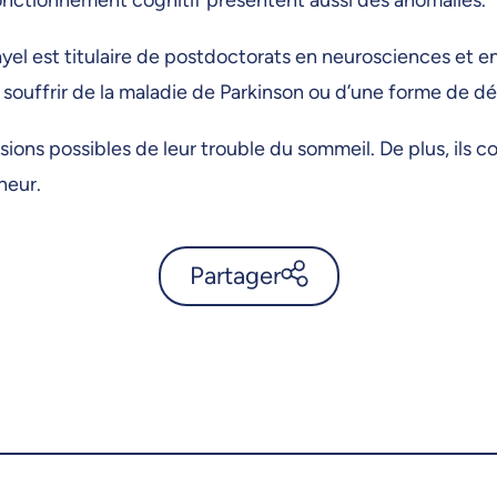
l est titulaire de postdoctorats en neurosciences et en i
de souffrir de la maladie de Parkinson ou d’une forme de 
sions possibles de leur trouble du sommeil. De plus, ils 
heur.
Partager
Étudier les troubles du
sommeil pour comprendre la
maladie de Parkinson -
UdeMnouvelles
X.com
Facebook