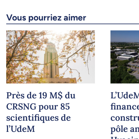
Vous pourriez aimer
Près de 19 M$ du
L’UdeM
CRSNG pour 85
financ
scientifiques de
constr
l’UdeM
pôle an