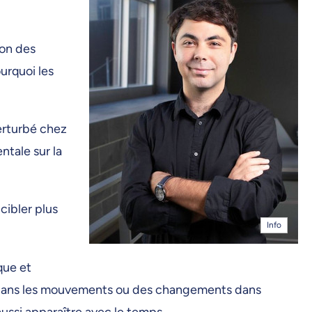
ion des
urquoi les
erturbé chez
ntale sur la
cibler plus
Info
que et
r dans les mouvements ou des changements dans
ussi apparaître avec le temps.