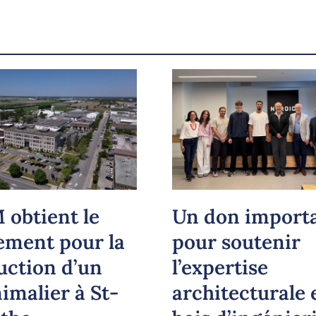
Courriel
LinkedIn
Copier le lien
 obtient le
Un don import
ement pour la
pour soutenir
uction d’un
l’expertise
imalier à St-
architecturale 