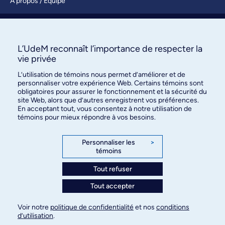
À propos / Équipe
Nous joindre
S’abonner
L’UdeM reconnaît l’importance de respecter la
vie privée
L’utilisation de témoins nous permet d’améliorer et de
personnaliser votre expérience Web. Certains témoins sont
obligatoires pour assurer le fonctionnement et la sécurité du
site Web, alors que d’autres enregistrent vos préférences.
En acceptant tout, vous consentez à notre utilisation de
témoins pour mieux répondre à vos besoins.
Bureau des communications et
des relations publiques
Personnaliser les
>
témoins
3744, rue Jean-Brillant, bureau 490
Montréal (Québec) H3T 1P1
Tout refuser
Tout accepter
Confidentialité
Conditions d’utilisation
Voir notre
politique de confidentialité
et nos
conditions
Paramètres des témoins
d’utilisation
.
© Université de Montréal, 2026. Tous droits