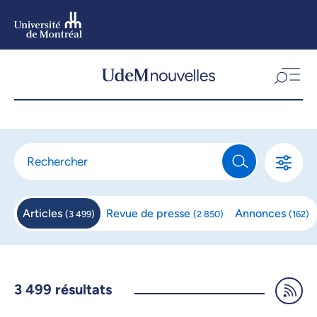
Aller
au
contenu
Aller
au
menu
Articles
Revue de
presse
Annonces
(
3 499
)
(
2 850
)
(
162
)
3 499
résultats