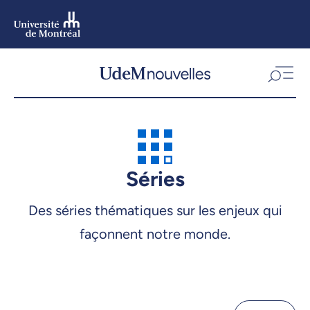
Aller
au
contenu
Aller
au
menu
Séries
Des séries thématiques sur les enjeux qui
Pas de vacances
façonnent notre monde.
pour la science!
Prix d’excellence en
enseignement 2023
Prix d’excellence en
enseignement 2024