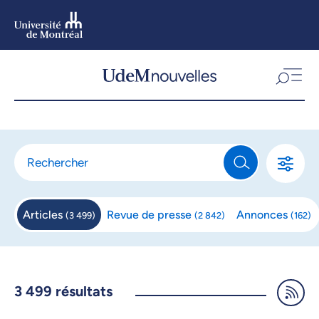
Aller
au
contenu
Aller
au
menu
Articles
Revue de
presse
Annonces
(
3 499
)
(
2 842
)
(
162
)
3 499
résultats