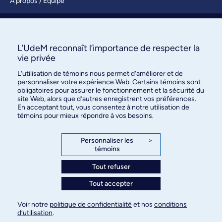
À propos / Équipe
Nous joindre
S’abonner
L’UdeM reconnaît l’importance de respecter la
vie privée
L’utilisation de témoins nous permet d’améliorer et de
personnaliser votre expérience Web. Certains témoins sont
obligatoires pour assurer le fonctionnement et la sécurité du
site Web, alors que d’autres enregistrent vos préférences.
En acceptant tout, vous consentez à notre utilisation de
témoins pour mieux répondre à vos besoins.
Bureau des communications et
des relations publiques
Personnaliser les
>
témoins
3744, rue Jean-Brillant, bureau 490
Montréal (Québec) H3T 1P1
Tout refuser
Tout accepter
Confidentialité
Conditions d’utilisation
Voir notre
politique de confidentialité
et nos
conditions
Paramètres des témoins
d’utilisation
.
© Université de Montréal, 2026. Tous droits