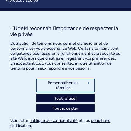
À propos / Équipe
Nous joindre
S’abonner
L’UdeM reconnaît l’importance de respecter la
vie privée
L’utilisation de témoins nous permet d’améliorer et de
personnaliser votre expérience Web. Certains témoins sont
obligatoires pour assurer le fonctionnement et la sécurité du
site Web, alors que d’autres enregistrent vos préférences.
En acceptant tout, vous consentez à notre utilisation de
témoins pour mieux répondre à vos besoins.
Bureau des communications et
des relations publiques
Personnaliser les
>
témoins
3744, rue Jean-Brillant, bureau 490
Montréal (Québec) H3T 1P1
Tout refuser
Tout accepter
Confidentialité
Conditions d’utilisation
Voir notre
politique de confidentialité
et nos
conditions
Paramètres des témoins
d’utilisation
.
© Université de Montréal, 2026. Tous droits