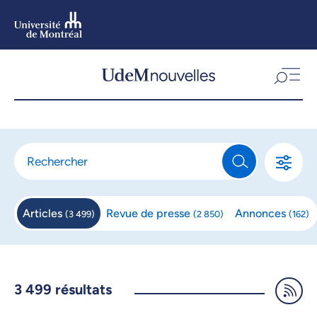
Aller
au
contenu
Aller
au
menu
Articles
Revue de
presse
Annonces
(
3 499
)
(
2 850
)
(
162
)
3 499
résultats