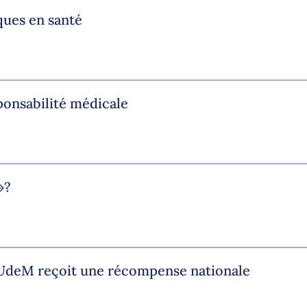
ques en santé
ponsabilité médicale
»?
l’UdeM reçoit une récompense nationale