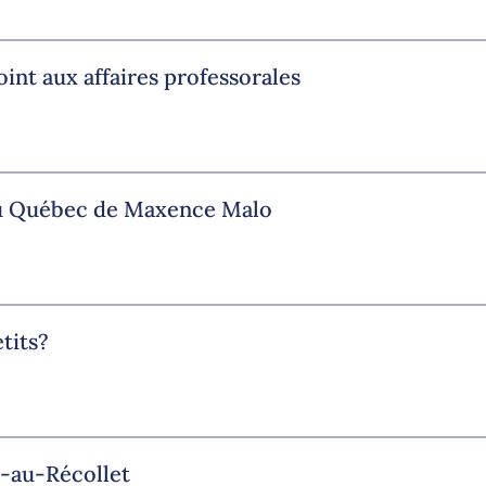
nt aux affaires professorales
 du Québec de Maxence Malo
tits?
t-au-Récollet