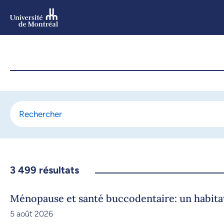
Aller
au
contenu
Aller
au
menu
3 499
résultats
Ménopause et santé buccodentaire: un habit
5 août 2026