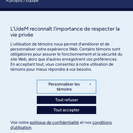
À propos / Équipe
Nous joindre
S’abonner
L’UdeM reconnaît l’importance de respecter la
vie privée
L’utilisation de témoins nous permet d’améliorer et de
personnaliser votre expérience Web. Certains témoins sont
obligatoires pour assurer le fonctionnement et la sécurité du
site Web, alors que d’autres enregistrent vos préférences.
En acceptant tout, vous consentez à notre utilisation de
témoins pour mieux répondre à vos besoins.
Bureau des communications et
des relations publiques
Personnaliser les
>
témoins
3744, rue Jean-Brillant, bureau 490
Montréal (Québec) H3T 1P1
Tout refuser
Tout accepter
Confidentialité
Conditions d’utilisation
Voir notre
politique de confidentialité
et nos
conditions
Paramètres des témoins
d’utilisation
.
© Université de Montréal, 2026. Tous droits