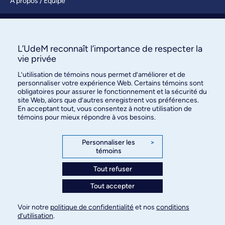
À propos / Équipe
Nous joindre
S’abonner
L’UdeM reconnaît l’importance de respecter la
vie privée
L’utilisation de témoins nous permet d’améliorer et de
personnaliser votre expérience Web. Certains témoins sont
obligatoires pour assurer le fonctionnement et la sécurité du
site Web, alors que d’autres enregistrent vos préférences.
En acceptant tout, vous consentez à notre utilisation de
témoins pour mieux répondre à vos besoins.
Bureau des communications et
des relations publiques
Personnaliser les
>
témoins
3744, rue Jean-Brillant, bureau 490
Montréal (Québec) H3T 1P1
Tout refuser
Tout accepter
Confidentialité
Conditions d’utilisation
Voir notre
politique de confidentialité
et nos
conditions
Paramètres des témoins
d’utilisation
.
© Université de Montréal, 2026. Tous droits