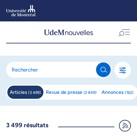
Aller
au
contenu
Aller
au
menu
Articles
Revue de
presse
Annonces
(
3 499
)
(
2 849
)
(
162
)
3 499
résultats