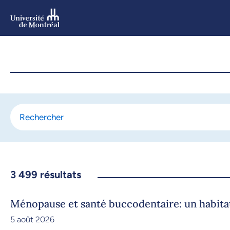
Aller
au
contenu
Aller
au
menu
3 499
résultats
Ménopause et santé buccodentaire: un habit
5 août 2026