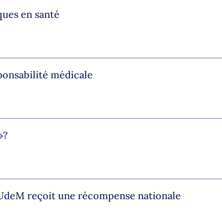
ques en santé
ponsabilité médicale
»?
l’UdeM reçoit une récompense nationale