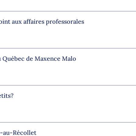
nt aux affaires professorales
 du Québec de Maxence Malo
tits?
t-au-Récollet