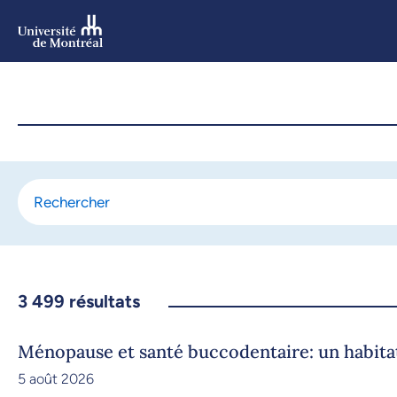
Aller
au
contenu
Aller
au
menu
3 499
résultats
Ménopause et santé buccodentaire: un habit
5 août 2026