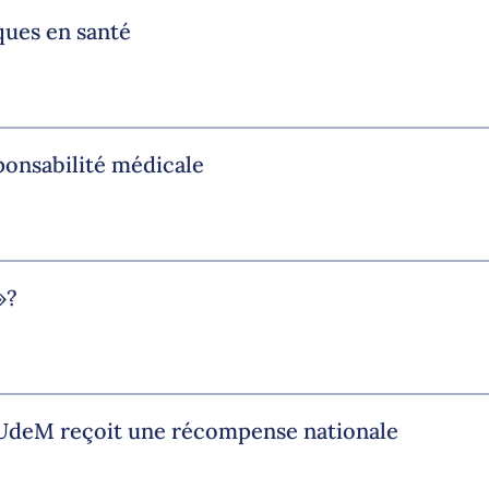
ques en santé
ponsabilité médicale
»?
l’UdeM reçoit une récompense nationale