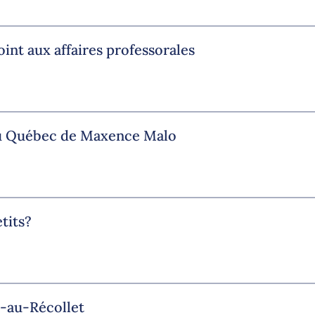
nt aux affaires professorales
 du Québec de Maxence Malo
tits?
t-au-Récollet