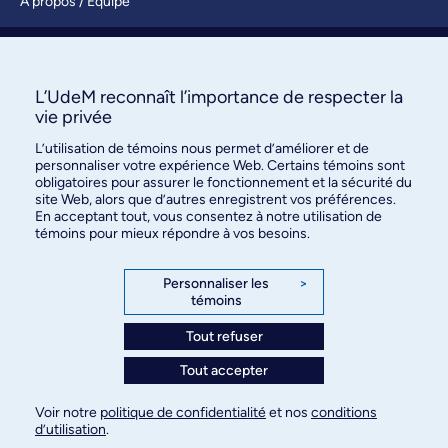
À propos / Équipe
Nous joindre
S’abonner
L’UdeM reconnaît l’importance de respecter la
vie privée
L’utilisation de témoins nous permet d’améliorer et de
personnaliser votre expérience Web. Certains témoins sont
obligatoires pour assurer le fonctionnement et la sécurité du
site Web, alors que d’autres enregistrent vos préférences.
En acceptant tout, vous consentez à notre utilisation de
témoins pour mieux répondre à vos besoins.
Bureau des communications et
des relations publiques
Personnaliser les
>
témoins
3744, rue Jean-Brillant, bureau 490
Montréal (Québec) H3T 1P1
Tout refuser
Tout accepter
Confidentialité
Conditions d’utilisation
Voir notre
politique de confidentialité
et nos
conditions
Paramètres des témoins
d’utilisation
.
© Université de Montréal, 2026. Tous droits