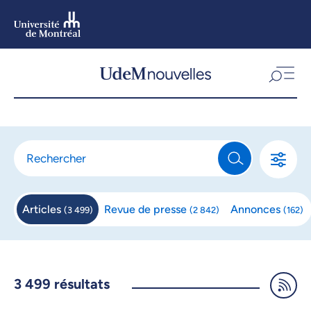
Aller
au
contenu
Aller
au
menu
Articles
Revue de
presse
Annonces
(
3 499
)
(
2 842
)
(
162
)
3 499
résultats