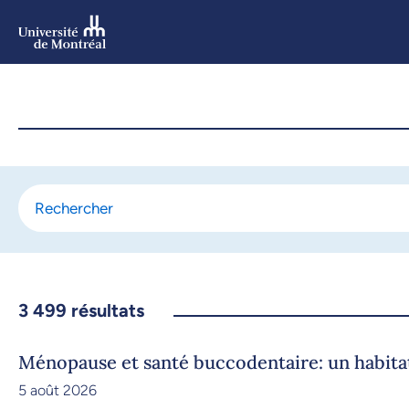
Aller
au
contenu
Aller
au
menu
3 499
résultats
Ménopause et santé buccodentaire: un habit
5 août 2026