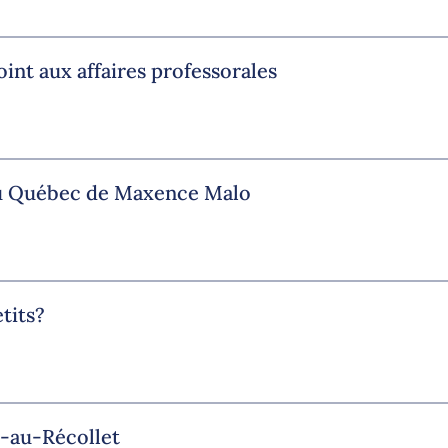
nt aux affaires professorales
 du Québec de Maxence Malo
tits?
t-au-Récollet