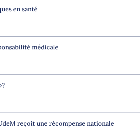
ques en santé
ponsabilité médicale
»?
l’UdeM reçoit une récompense nationale