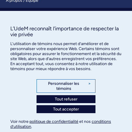
À propos / Équipe
Nous joindre
S’abonner
L’UdeM reconnaît l’importance de respecter la
vie privée
L’utilisation de témoins nous permet d’améliorer et de
personnaliser votre expérience Web. Certains témoins sont
obligatoires pour assurer le fonctionnement et la sécurité du
site Web, alors que d’autres enregistrent vos préférences.
En acceptant tout, vous consentez à notre utilisation de
témoins pour mieux répondre à vos besoins.
Bureau des communications et
des relations publiques
Personnaliser les
>
témoins
3744, rue Jean-Brillant, bureau 490
Montréal (Québec) H3T 1P1
Tout refuser
Tout accepter
Confidentialité
Conditions d’utilisation
Voir notre
politique de confidentialité
et nos
conditions
Paramètres des témoins
d’utilisation
.
© Université de Montréal, 2026. Tous droits