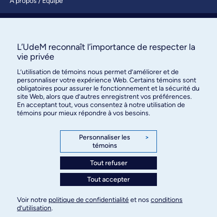
À propos / Équipe
Nous joindre
S’abonner
L’UdeM reconnaît l’importance de respecter la
vie privée
L’utilisation de témoins nous permet d’améliorer et de
personnaliser votre expérience Web. Certains témoins sont
obligatoires pour assurer le fonctionnement et la sécurité du
site Web, alors que d’autres enregistrent vos préférences.
En acceptant tout, vous consentez à notre utilisation de
témoins pour mieux répondre à vos besoins.
Bureau des communications et
des relations publiques
Personnaliser les
>
témoins
3744, rue Jean-Brillant, bureau 490
Montréal (Québec) H3T 1P1
Tout refuser
Tout accepter
Confidentialité
Conditions d’utilisation
Voir notre
politique de confidentialité
et nos
conditions
Paramètres des témoins
d’utilisation
.
© Université de Montréal, 2026. Tous droits