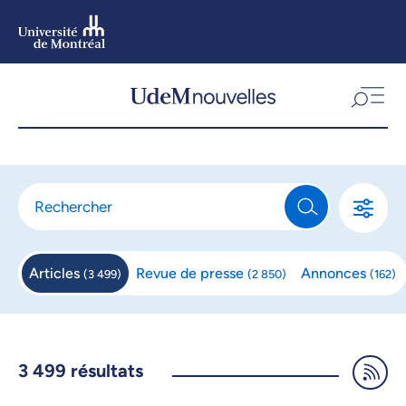
Aller
au
contenu
Aller
au
menu
Articles
Revue de
presse
Annonces
(
3 499
)
(
2 850
)
(
162
)
3 499
résultats