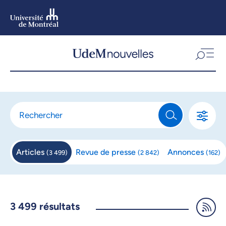
Aller
au
contenu
Aller
au
menu
Articles
Revue de
presse
Annonces
(
3 499
)
(
2 842
)
(
162
)
3 499
résultats