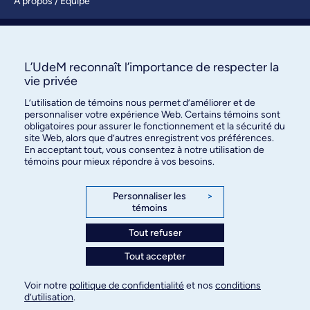
À propos / Équipe
Nous joindre
S’abonner
L’UdeM reconnaît l’importance de respecter la
vie privée
L’utilisation de témoins nous permet d’améliorer et de
personnaliser votre expérience Web. Certains témoins sont
obligatoires pour assurer le fonctionnement et la sécurité du
site Web, alors que d’autres enregistrent vos préférences.
En acceptant tout, vous consentez à notre utilisation de
témoins pour mieux répondre à vos besoins.
Bureau des communications et
des relations publiques
Personnaliser les
>
témoins
3744, rue Jean-Brillant, bureau 490
Montréal (Québec) H3T 1P1
Tout refuser
Tout accepter
Confidentialité
Conditions d’utilisation
Voir notre
politique de confidentialité
et nos
conditions
Paramètres des témoins
d’utilisation
.
© Université de Montréal, 2026. Tous droits