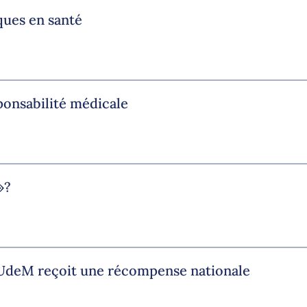
ques en santé
ponsabilité médicale
»?
l’UdeM reçoit une récompense nationale