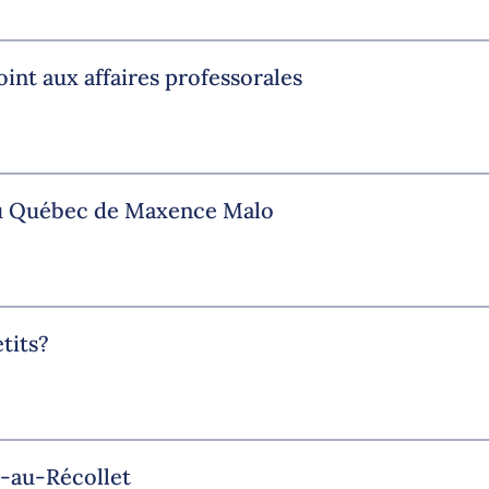
nt aux affaires professorales
 du Québec de Maxence Malo
tits?
t-au-Récollet