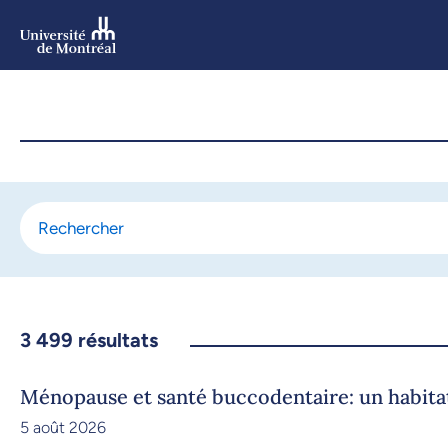
Aller
au
contenu
Aller
au
menu
3 499
résultats
Ménopause et santé buccodentaire: un habit
5 août 2026