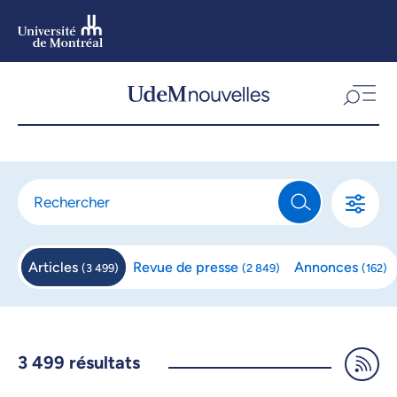
Aller
au
contenu
Aller
au
menu
Articles
Revue de
presse
Annonces
(
3 499
)
(
2 849
)
(
162
)
3 499
résultats