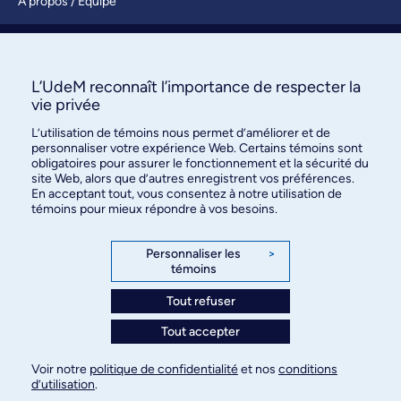
À propos / Équipe
Nous joindre
S’abonner
L’UdeM reconnaît l’importance de respecter la
vie privée
L’utilisation de témoins nous permet d’améliorer et de
personnaliser votre expérience Web. Certains témoins sont
obligatoires pour assurer le fonctionnement et la sécurité du
site Web, alors que d’autres enregistrent vos préférences.
En acceptant tout, vous consentez à notre utilisation de
témoins pour mieux répondre à vos besoins.
Bureau des communications et
des relations publiques
Personnaliser les
>
témoins
3744, rue Jean-Brillant, bureau 490
Montréal (Québec) H3T 1P1
Tout refuser
Tout accepter
Confidentialité
Conditions d’utilisation
Voir notre
politique de confidentialité
et nos
conditions
Paramètres des témoins
d’utilisation
.
© Université de Montréal, 2026. Tous droits