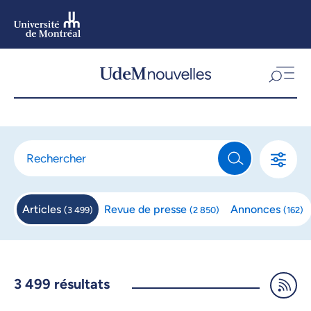
Aller
au
contenu
Aller
au
menu
Articles
Revue de
presse
Annonces
(
3 499
)
(
2 850
)
(
162
)
3 499
résultats