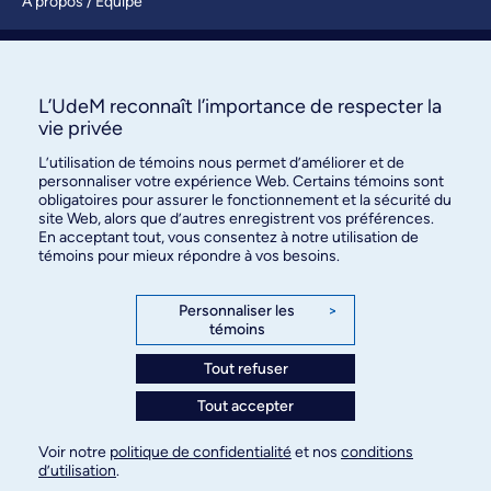
À propos / Équipe
Nous joindre
S’abonner
L’UdeM reconnaît l’importance de respecter la
vie privée
L’utilisation de témoins nous permet d’améliorer et de
personnaliser votre expérience Web. Certains témoins sont
obligatoires pour assurer le fonctionnement et la sécurité du
site Web, alors que d’autres enregistrent vos préférences.
En acceptant tout, vous consentez à notre utilisation de
témoins pour mieux répondre à vos besoins.
Bureau des communications et
des relations publiques
Personnaliser les
>
témoins
3744, rue Jean-Brillant, bureau 490
Montréal (Québec) H3T 1P1
Tout refuser
Tout accepter
Confidentialité
Conditions d’utilisation
Voir notre
politique de confidentialité
et nos
conditions
Paramètres des témoins
d’utilisation
.
© Université de Montréal, 2026. Tous droits