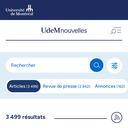
Aller
au
contenu
Aller
au
menu
Articles
Revue de
presse
Annonces
(
3 499
)
(
2 842
)
(
162
)
3 499
résultats