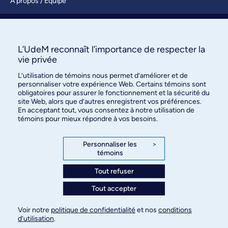
À propos / Équipe
Nous joindre
S’abonner
L’UdeM reconnaît l’importance de respecter la
vie privée
L’utilisation de témoins nous permet d’améliorer et de
personnaliser votre expérience Web. Certains témoins sont
obligatoires pour assurer le fonctionnement et la sécurité du
site Web, alors que d’autres enregistrent vos préférences.
En acceptant tout, vous consentez à notre utilisation de
témoins pour mieux répondre à vos besoins.
Bureau des communications et
des relations publiques
Personnaliser les
>
témoins
3744, rue Jean-Brillant, bureau 490
Montréal (Québec) H3T 1P1
Tout refuser
Tout accepter
Confidentialité
Conditions d’utilisation
Voir notre
politique de confidentialité
et nos
conditions
Paramètres des témoins
d’utilisation
.
© Université de Montréal, 2026. Tous droits