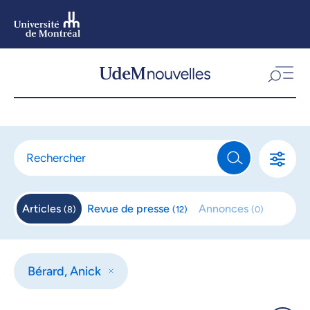
Aller
au
contenu
Aller
au
menu
Articles
Revue de
presse
Annonces
(
8
)
(
12
)
(
0
)
Bérard, Anick