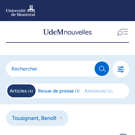
Aller
au
contenu
Aller
au
menu
Articles
Revue de
presse
Annonces
(
4
)
(
1
)
(
0
)
Tousignant, Benoît