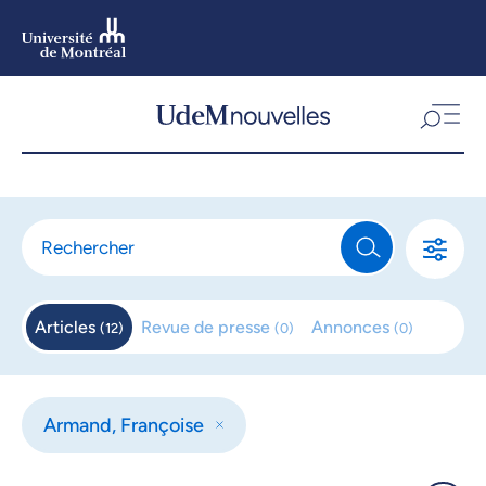
Aller
au
contenu
Aller
au
menu
Articles
Revue de
presse
Annonces
(
12
)
(
0
)
(
0
)
Armand, Françoise