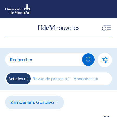
Aller
au
contenu
Aller
au
menu
Articles
Revue de
presse
Annonces
(
2
)
(
0
)
(
0
)
Zamberlam, Gustavo