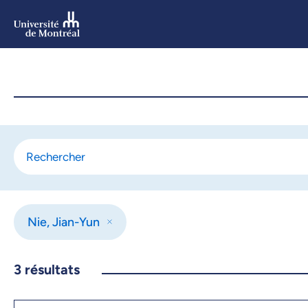
Aller
au
contenu
Aller
au
menu
Nie, Jian-Yun
3
résultats