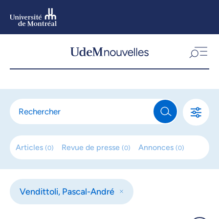
Aller
au
contenu
Aller
au
menu
Articles
Revue de
presse
Annonces
(
0
)
(
0
)
(
0
)
Vendittoli, Pascal-André