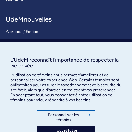
UdeMnouvelles
À propos / Équipe
Nous joindre
S’abonner
L’UdeM reconnaît l’importance de respecter la
vie privée
L’utilisation de témoins nous permet d’améliorer et de
personnaliser votre expérience Web. Certains témoins sont
obligatoires pour assurer le fonctionnement et la sécurité du
site Web, alors que d’autres enregistrent vos préférences.
En acceptant tout, vous consentez à notre utilisation de
témoins pour mieux répondre à vos besoins.
Bureau des communications et
des relations publiques
Personnaliser les
>
témoins
3744, rue Jean-Brillant, bureau 490
Montréal (Québec) H3T 1P1
Tout refuser