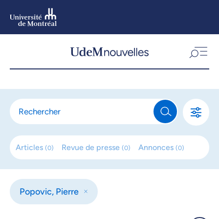
Aller
au
contenu
Aller
au
menu
Articles
Revue de
presse
Annonces
(
0
)
(
0
)
(
0
)
Popovic, Pierre