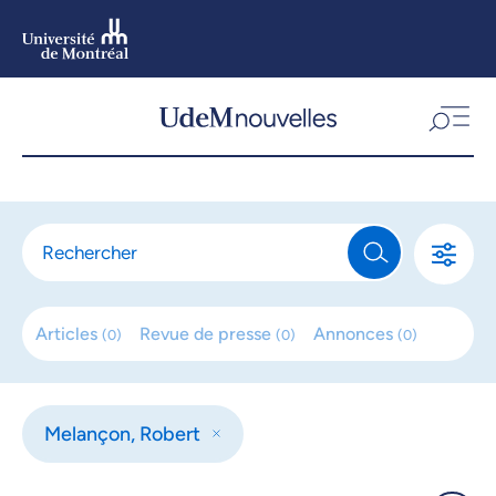
Aller
au
contenu
Aller
au
menu
Articles
Revue de
presse
Annonces
(
0
)
(
0
)
(
0
)
Melançon, Robert