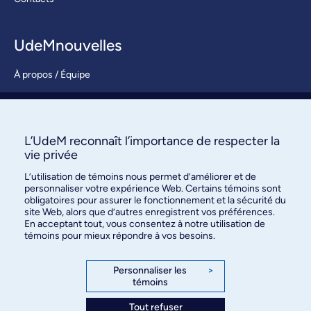
UdeMnouvelles
À propos / Équipe
Nous joindre
S’abonner
L’UdeM reconnaît l’importance de respecter la
vie privée
L’utilisation de témoins nous permet d’améliorer et de
personnaliser votre expérience Web. Certains témoins sont
obligatoires pour assurer le fonctionnement et la sécurité du
site Web, alors que d’autres enregistrent vos préférences.
En acceptant tout, vous consentez à notre utilisation de
témoins pour mieux répondre à vos besoins.
Bureau des communications et
des relations publiques
Personnaliser les
>
témoins
3744, rue Jean-Brillant, bureau 490
Montréal (Québec) H3T 1P1
Tout refuser