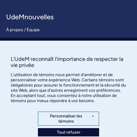
UdeMnouvelles
À propos / Équipe
Nous joindre
S’abonner
L’UdeM reconnaît l’importance de respecter la
vie privée
L’utilisation de témoins nous permet d’améliorer et de
personnaliser votre expérience Web. Certains témoins sont
obligatoires pour assurer le fonctionnement et la sécurité du
site Web, alors que d’autres enregistrent vos préférences.
En acceptant tout, vous consentez à notre utilisation de
témoins pour mieux répondre à vos besoins.
Bureau des communications et
des relations publiques
Personnaliser les
>
témoins
3744, rue Jean-Brillant, bureau 490
Montréal (Québec) H3T 1P1
Tout refuser