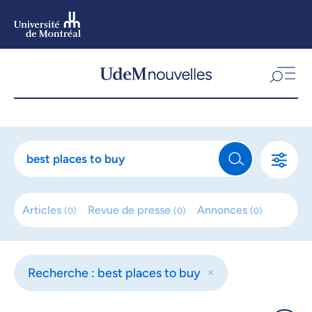
Aller
au
contenu
Aller
au
menu
Articles
Revue de
presse
Annonces
(
0
)
(
0
)
(
0
)
Recherche : best places to buy