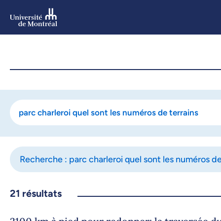
Aller
au
contenu
Aller
au
menu
Recherche : parc charleroi quel sont les numéros de
21
résultats