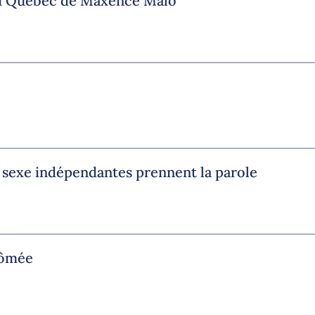
 du Québec de Maxence Malo
u sexe indépendantes prennent la parole
lômée