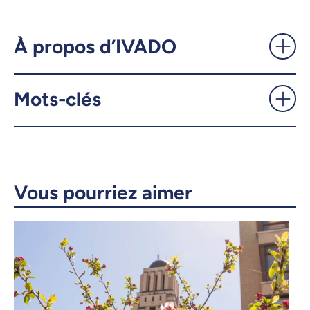
Le futur de l’IA sera robuste,
raisonnant et responsable -
UdeMnouvelles
À propos d’IVADO
X.com
Facebook
Mots-clés
Courriel
LinkedIn
Copier le lien
Vous pourriez aimer