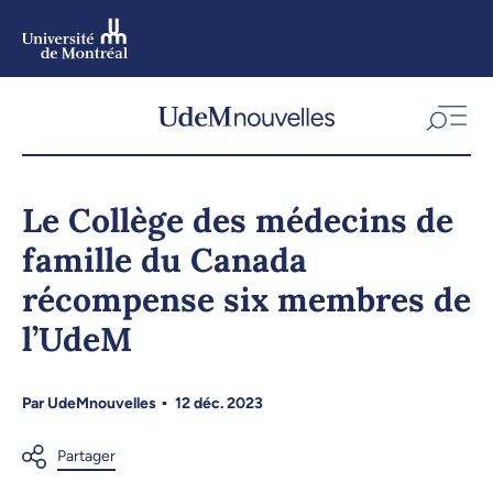
Aller
au
contenu
Aller
au
menu
Le Collège des médecins de
famille du Canada
récompense six membres de
l’UdeM
Par
UdeMnouvelles
12 déc. 2023