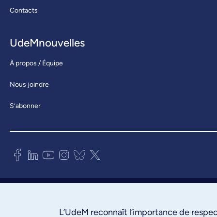
Contacts
UdeMnouvelles
À propos / Équipe
Nous joindre
S’abonner
Bureau des communications et
des relations publiques
3744, rue Jean-Brillant, bureau 490
L’UdeM reconnaît l’importance de respect