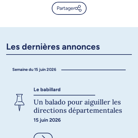
Partager
UdeMnouvelles, l’actualité de
l’Université de Montréal -
Annonce
Les dernières annonces
X.com
Facebook
Semaine du 15 juin 2026
Courriel
LinkedIn
Copier le lien
Le babillard
Un balado pour aiguiller les
directions départementales
15 juin 2026