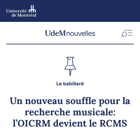
Aller
au
contenu
Aller
au
menu
Le babillard
Un nouveau souffle pour la
recherche musicale:
l’OICRM devient le RCMS