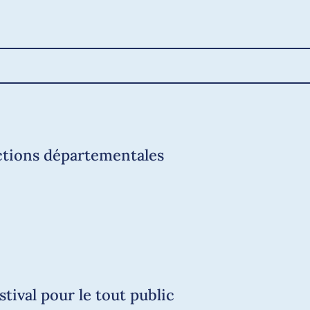
Annonce
X.com
Facebook
Courriel
LinkedIn
Copier le lien
ections départementales
tival pour le tout public