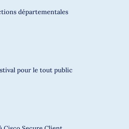
Copier le lien
ections départementales
tival pour le tout public
à Cisco Secure Client