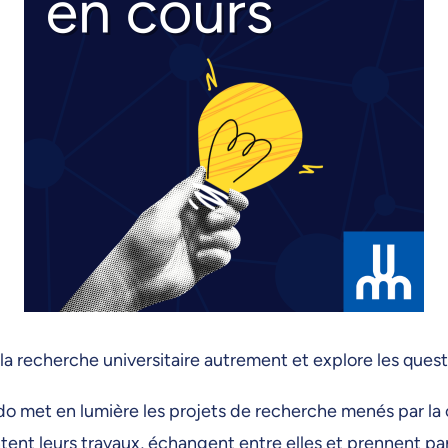
a recherche universitaire autrement et explore les questi
alado met en lumière les projets de recherche menés par 
ntent leurs travaux, échangent entre elles et prennent pa