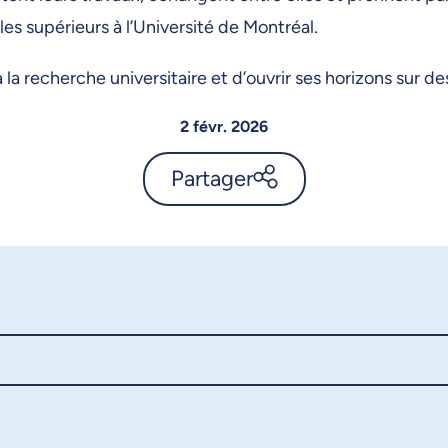
les supérieurs à l’Université de Montréal.
la recherche universitaire et d’ouvrir ses horizons sur 
2 févr. 2026
Partager
UdeMnouvelles, l’actualité de
l’Université de Montréal -
Annonce
X.com
Facebook
Courriel
LinkedIn