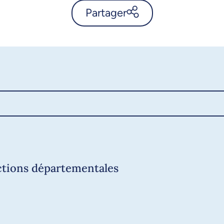
Partager
UdeMnouvelles, l’actualité de
l’Université de Montréal -
Annonce
X.com
Facebook
Courriel
LinkedIn
Copier le lien
ections départementales