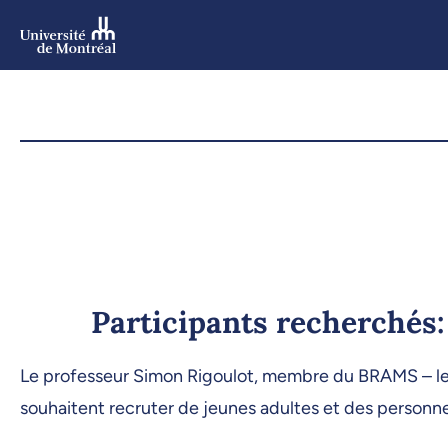
Aller
au
contenu
Aller
au
menu
Participants recherchés:
Le professeur Simon Rigoulot, membre du BRAMS – le La
souhaitent recruter de jeunes adultes et des personne