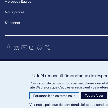
À propos / Équipe
Nous joindre
S’abonner
Bureau des communications et
des relations publiques
3744, rue Jean-Brillant, bureau 490
L’UdeM reconnaît l’importance de respect
Montréal (Québec) H3T 1P1
L’utilisation de témoins nous permet d’améliorer et 
site Web, alors que d’autres enregistrent vos préfér
Confidentialité
Tout refuser
Personnaliser les témoins
>
Conditions d’utilisation
Paramètres des témoins
Voir notre
politique de confidentialité
et nos
conditio
© Université de Montréal, 2026. Tous droits réservés.