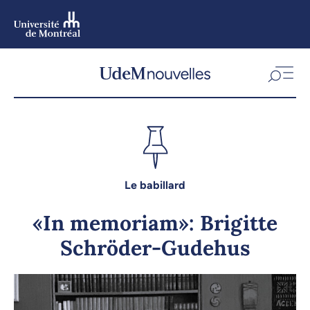
Aller
au
contenu
Aller
au
menu
Le babillard
«In memoriam»: Brigitte
Schröder-Gudehus