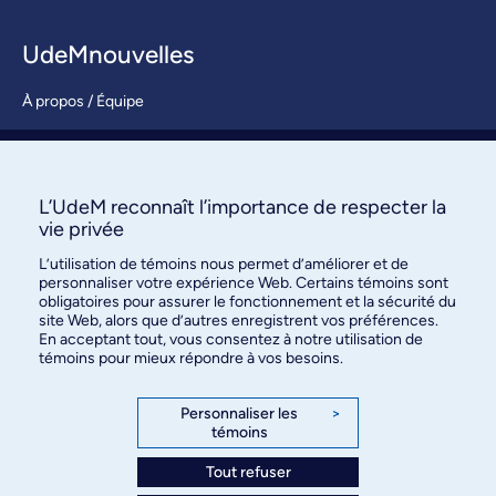
UdeMnouvelles
À propos / Équipe
Nous joindre
S’abonner
L’UdeM reconnaît l’importance de respecter la
vie privée
L’utilisation de témoins nous permet d’améliorer et de
personnaliser votre expérience Web. Certains témoins sont
obligatoires pour assurer le fonctionnement et la sécurité du
site Web, alors que d’autres enregistrent vos préférences.
En acceptant tout, vous consentez à notre utilisation de
témoins pour mieux répondre à vos besoins.
Bureau des communications et
des relations publiques
Personnaliser les
>
témoins
3744, rue Jean-Brillant, bureau 490
Montréal (Québec) H3T 1P1
Tout refuser