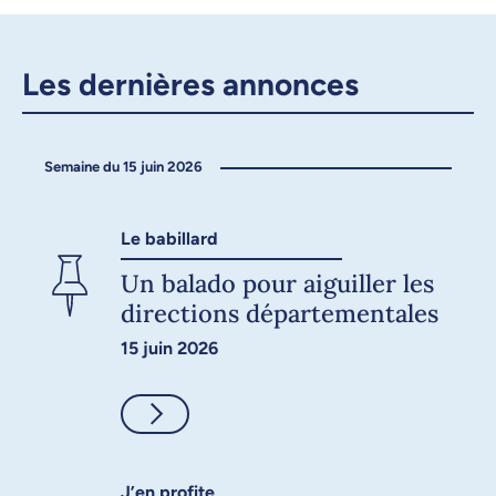
l’Université de Montréal -
Annonce
Les dernières annonces
X.com
Facebook
Semaine du 15 juin 2026
Courriel
LinkedIn
Copier le lien
Le babillard
Un balado pour aiguiller les
directions départementales
15 juin 2026
Consulter
J’en profite