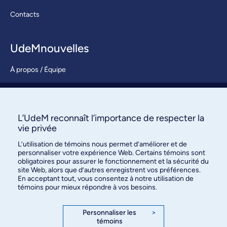
Contacts
UdeMnouvelles
À propos / Équipe
Nous joindre
S’abonner
L’UdeM reconnaît l’importance de respecter la
vie privée
L’utilisation de témoins nous permet d’améliorer et de
personnaliser votre expérience Web. Certains témoins sont
obligatoires pour assurer le fonctionnement et la sécurité du
site Web, alors que d’autres enregistrent vos préférences.
En acceptant tout, vous consentez à notre utilisation de
témoins pour mieux répondre à vos besoins.
Bureau des communications et
des relations publiques
Personnaliser les
>
témoins
3744, rue Jean-Brillant, bureau 490