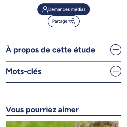
Demandes médias
Partager
Remboursement de la taxe
sur le carbone: l'histoire non
racontée - UdeMnouvelles
À propos de cette étude
X.com
Facebook
Mots-clés
Courriel
LinkedIn
Copier le lien
Vous pourriez aimer