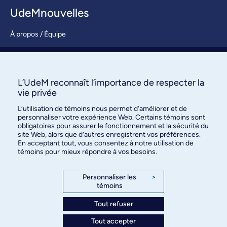
UdeMnouvelles
À propos / Équipe
Nous joindre
S’abonner
L’UdeM reconnaît l’importance de respecter la
vie privée
L’utilisation de témoins nous permet d’améliorer et de
personnaliser votre expérience Web. Certains témoins sont
obligatoires pour assurer le fonctionnement et la sécurité du
site Web, alors que d’autres enregistrent vos préférences.
En acceptant tout, vous consentez à notre utilisation de
témoins pour mieux répondre à vos besoins.
Bureau des communications et
des relations publiques
Personnaliser les
>
témoins
3744, rue Jean-Brillant, bureau 490
Montréal (Québec) H3T 1P1
Tout refuser
Tout accepter
Confidentialité