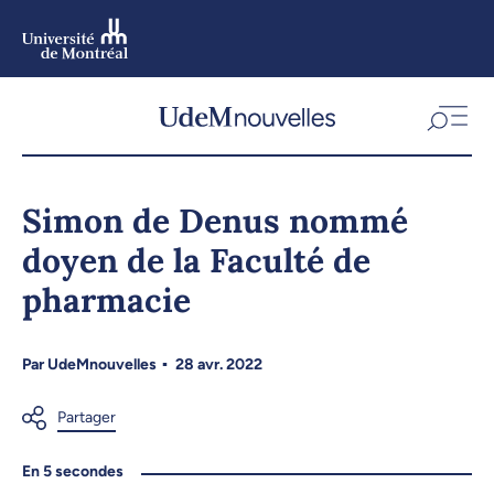
Aller
au
contenu
Aller
au
menu
Simon de Denus nommé
doyen de la Faculté de
pharmacie
Par
UdeMnouvelles
28 avr. 2022
En 5 secondes