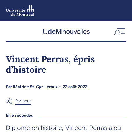
Aller
au
contenu
Aller
au
menu
Vincent Perras, épris
d’histoire
Par
Béatrice St-Cyr-Leroux
22 août 2022
En 5 secondes
Diplômé en histoire, Vincent Perras a eu