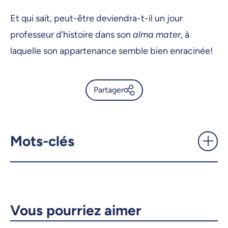
Et qui sait, peut-être deviendra-t-il un jour
professeur d’histoire dans son
alma mater,
à
laquelle son appartenance semble bien enracinée!
Partager
Vincent Perras, épris
d’histoire - UdeMnouvelles
Mots-clés
X.com
Facebook
Courriel
LinkedIn
Vous pourriez aimer
Copier le lien